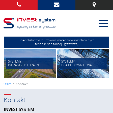
Specjalistyczna hurtownia materiałów instalacyjnych
techniki sanitarnej i grzewczej
SYSTEMY
SYSTEMY
INFRASTRUKTURALNE
DLA BUDOWNICTWA
Start
Kontakt
Kontakt
INVEST SYSTEM