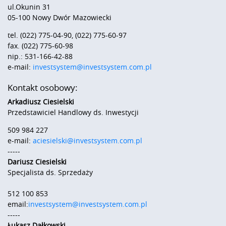
ul.Okunin 31
05-100 Nowy Dwór Mazowiecki
tel. (022) 775-04-90, (022) 775-60-97
fax. (022) 775-60-98
nip.: 531-166-42-88
e-mail:
investsystem@investsystem.com.pl
Kontakt osobowy:
Arkadiusz Ciesielski
Przedstawiciel Handlowy ds. Inwestycji
509 984 227
e-mail:
aciesielski@investsystem.com.pl
-----
Dariusz Ciesielski
Specjalista ds. Sprzedaży
512 100 853
email:
investsystem@investsystem.com.pl
-----
Łukasz Dałkowski