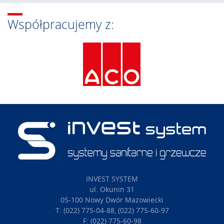
Współpracujemy z:
INVEST SYSTEM
ul. Okunin 31
05-100 Nowy Dwór Mazowiecki
T: (022) 775-04-88, (022) 775-60-97
F: (022) 775-60-98