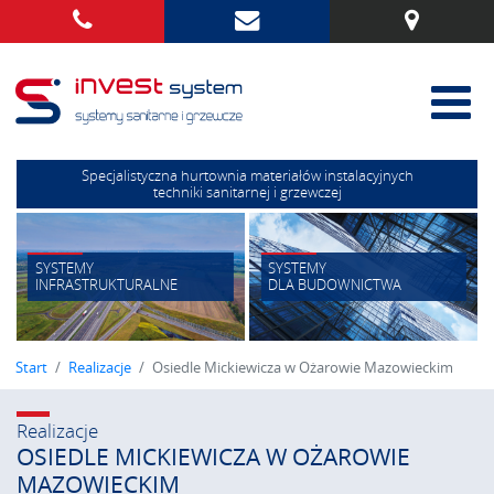
Specjalistyczna hurtownia materiałów instalacyjnych
techniki sanitarnej i grzewczej
SYSTEMY
SYSTEMY
INFRASTRUKTURALNE
DLA BUDOWNICTWA
Start
Realizacje
Osiedle Mickiewicza w Ożarowie Mazowieckim
Realizacje
OSIEDLE MICKIEWICZA W OŻAROWIE
MAZOWIECKIM