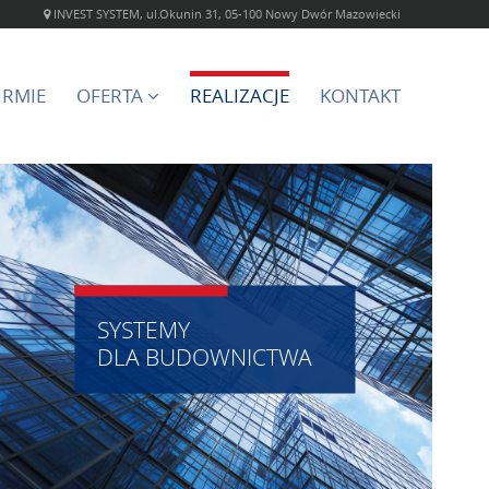
INVEST SYSTEM, ul.Okunin 31, 05-100 Nowy Dwór Mazowiecki
IRMIE
OFERTA
REALIZACJE
KONTAKT
SYSTEMY
DLA BUDOWNICTWA