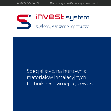
(022) 775-04-89
investsystem@investsystem.com.pl
Specjalistyczna hurtownia
materiałów instalacyjnych
techniki sanitarnej i grzewczej